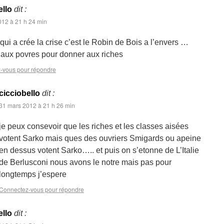
ello
dit :
012 à 21 h 24 min
i qui a crée la crise c’est le Robin de Bois a l’envers …
 aux povres pour donner aux riches
-vous pour répondre
cicciobello
dit :
31 mars 2012 à 21 h 26 min
je peux consevoir que les riches et les classes aisées
votent Sarko mais ques des ouvriers Smigards ou apeine
en dessus votent Sarko….. et puis on s’etonne de L’Italie
de Berlusconi nous avons le notre mais pas pour
longtemps j’espere
Connectez-vous pour répondre
ello
dit :