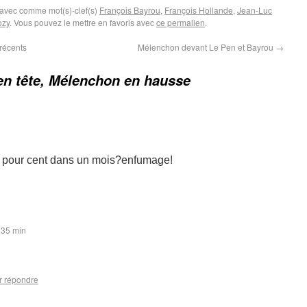
 avec comme mot(s)-clef(s)
François Bayrou
,
François Hollande
,
Jean-Luc
ozy
. Vous pouvez le mettre en favoris avec
ce permalien
.
récents
Mélenchon devant Le Pen et Bayrou
→
en tête, Mélenchon en hausse
 pour cent dans un mois?enfumage!
 35 min
r répondre