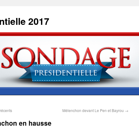
tielle 2017
récents
Mélenchon devant Le Pen et Bayrou
→
enchon en hausse