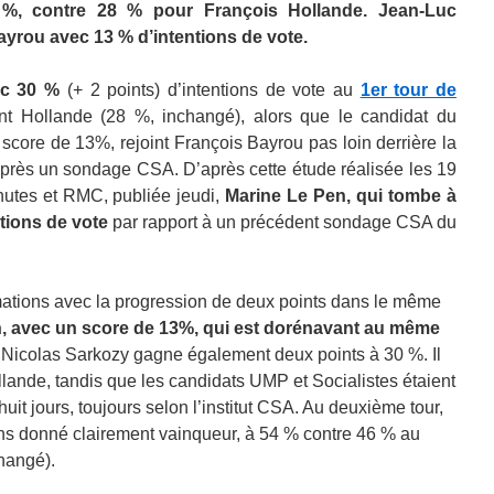
 %, contre 28 % pour François Hollande. Jean-Luc
yrou avec 13 % d’intentions de vote.
ec 30 %
(+ 2 points) d’intentions de vote au
1er tour de
nt Hollande (28 %, inchangé), alors que le candidat du
 score de 13%, rejoint
François Bayrou pas loin derrière la
après un sondage CSA. D’après cette étude réalisée les 19
utes et RMC, publiée jeudi,
Marine Le Pen, qui tombe à
ntions de vote
par rapport à un précédent sondage CSA du
mations avec la progression de deux points dans le même
 avec un score de 13%, qui est dorénavant au même
 Nicolas Sarkozy gagne également deux points à 30 %. Il
lande, tandis que les candidats UMP et Socialistes étaient
uit jours, toujours selon l’institut CSA. Au deuxième tour,
s donné clairement vainqueur, à 54 % contre 46 % au
hangé).