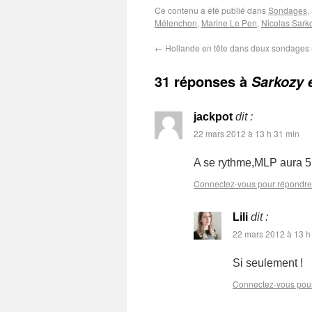
Ce contenu a été publié dans
Sondages
,
Mélenchon
,
Marine Le Pen
,
Nicolas Sark
←
Hollande en tête dans deux sondages 
31 réponses à
Sarkozy 
jackpot
dit :
22 mars 2012 à 13 h 31 min
A se rythme,MLP aura 5
Connectez-vous pour répondre
Lili
dit :
22 mars 2012 à 13 h
Si seulement !
Connectez-vous pou