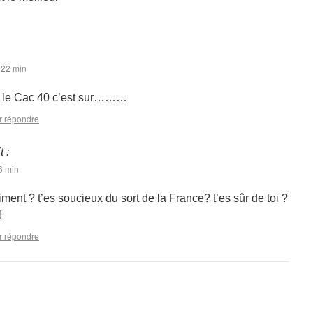
 22 min
et le Cac 40 c’est sur………
r répondre
t :
6 min
iment ? t’es soucieux du sort de la France? t’es sûr de toi ?
!
r répondre