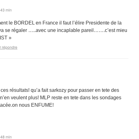
 43 min
ent le BORDEL en France il faut l’élire Presidente de la
a se régaler …..avec une incaplable pareil…….c’est mieu
IST »
r répondre
 ces résultats! qu’a fait sarkozy pour passer en tete des
’en veulent plus! MLP reste en tete dans les sondages
n placée.on nous ENFUME!
 48 min