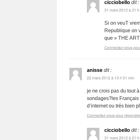
cicciobello
dit :
31 mars 2012 à 21 h
Si on veuT vrem
Republique on v
que » THE ART
Connectez-vous pou
anisse
dit :
22 mars 2012 à 13 h 51 min
je ne crois pas du tout à
sondages?les Français n
d’internet ou trés bie
Connectez-vous pour répondre
cicciobello
dit :
31 mars 2012 à 21 h