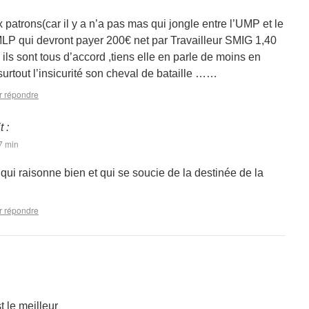
ux patrons(car il y a n’a pas mas qui jongle entre l’UMP et le
MLP qui devront payer 200€ net par Travailleur SMIG 1,40
i ils sont tous d’accord ,tiens elle en parle de moins en
surtout l’insicurité son cheval de bataille ……
r répondre
t :
7 min
qui raisonne bien et qui se soucie de la destinée de la
r répondre
 le meilleur