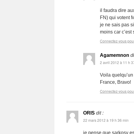
il faudra dire a
FN) qui votent 
je ne sais pas s
moins car c’est 
Connectez-vous pou
Agamemnon
di
2 avril 2012 à 11 h 3
Voila quelqu’un 
France, Bravo!
Connectez-vous pou
ORIS
dit :
22 mars 2012 à 19 h 36 min
je pense que sarkosy est