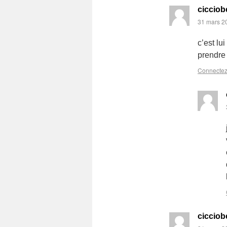
cicciob
31 mars 2
c’est lu
prendre
Connectez
cicciob