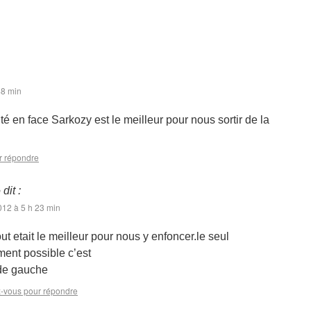
48 min
érité en face Sarkozy est le meilleur pour nous sortir de la
r répondre
e
dit :
12 à 5 h 23 min
tout etait le meilleur pour nous y enfoncer.le seul
ent possible c’est
 de gauche
-vous pour répondre