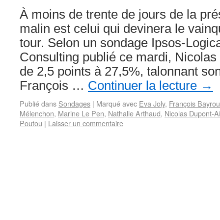
À moins de trente de jours de la prés
malin est celui qui devinera le vain
tour. Selon un sondage Ipsos-Logic
Consulting publié ce mardi, Nicola
de 2,5 points à 27,5%, talonnant son
François …
Continuer la lecture
→
Publié dans
Sondages
|
Marqué avec
Eva Joly
,
François Bayrou
Mélenchon
,
Marine Le Pen
,
Nathalie Arthaud
,
Nicolas Dupont-A
Poutou
|
Laisser un commentaire